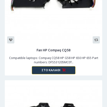
Fan HP Compaq CQ58
Compatible laptops: Compaq CQ58 HP G58 HP 650 HP 655 Part
numbers: DFS531205MC0T..
ΣΤΟ ΚΑΛΆΘΙ