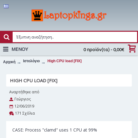
MENOY
0 προϊόν(τα) - 0,00€
Ιστολόγιο
High CPU load [FIX]
Αρχική
HIGH CPU LOAD [FIX]
Αναρτήθηκε από
Γεώργιος
12/06/2019
171 Σχόλια
CASE: Process "clamd" uses 1 CPU at 99%