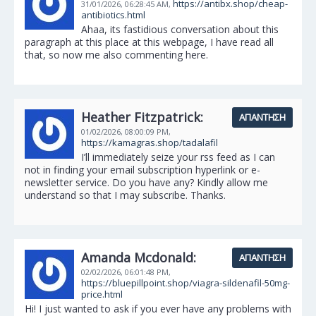
https://antibx.shop/cheap-
31/01/2026,
06:28:45 AM,
antibiotics.html
Ahaa, its fastidious conversation about this
paragraph at this place at this webpage, I have read all
that, so now me also commenting here.
Heather Fitzpatrick:
ΑΠΆΝΤΗΣΗ
01/02/2026,
08:00:09 PM,
https://kamagras.shop/tadalafil
I’ll immediately seize your rss feed as I can
not in finding your email subscription hyperlink or e-
newsletter service. Do you have any? Kindly allow me
understand so that I may subscribe. Thanks.
Amanda Mcdonald:
ΑΠΆΝΤΗΣΗ
02/02/2026,
06:01:48 PM,
https://bluepillpoint.shop/viagra-sildenafil-50mg-
price.html
Hi! I just wanted to ask if you ever have any problems with