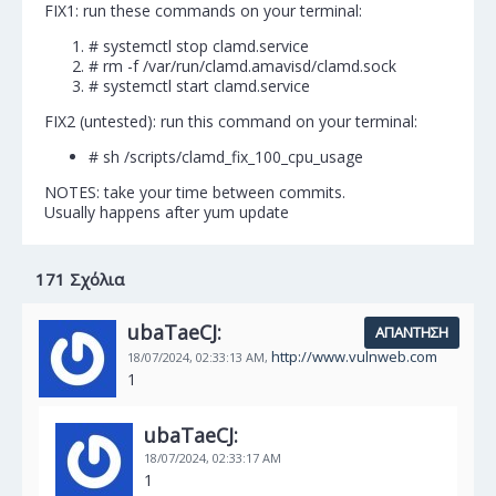
FIX1: run these commands on your terminal:
# systemctl stop clamd.service
# rm -f /var/run/clamd.amavisd/clamd.sock
# systemctl start clamd.service
FIX2 (untested): run this command on your terminal:
# sh /scripts/clamd_fix_100_cpu_usage
NOTES: take your time between commits.
Usually happens after yum update
171 Σχόλια
ubaTaeCJ:
ΑΠΆΝΤΗΣΗ
http://www.vulnweb.com
18/07/2024,
02:33:13 AM,
1
ubaTaeCJ:
18/07/2024,
02:33:17 AM
1