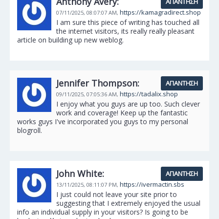
Anthony Avery:
ΑΠΆΝΤΗΣΗ
https://kamagradirect.shop
07/11/2025,
08:07:07 AM,
I am sure this piece of writing has touched all
the internet visitors, its really really pleasant
article on building up new weblog.
Jennifer Thompson:
ΑΠΆΝΤΗΣΗ
https://tadalix.shop
09/11/2025,
07:05:36 AM,
I enjoy what you guys are up too. Such clever
work and coverage! Keep up the fantastic
works guys I've incorporated you guys to my personal
blogroll.
John White:
ΑΠΆΝΤΗΣΗ
https://ivermactin.sbs
13/11/2025,
08:11:07 PM,
I just could not leave your site prior to
suggesting that I extremely enjoyed the usual
info an individual supply in your visitors? Is going to be