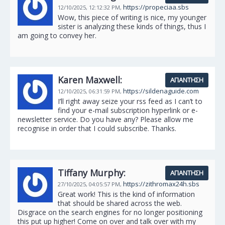
https://propeciaa.sbs
12/10/2025,
12:12:32 PM,
Wow, this piece of writing is nice, my younger
sister is analyzing these kinds of things, thus I
am going to convey her.
Karen Maxwell:
ΑΠΆΝΤΗΣΗ
https://sildenaguide.com
12/10/2025,
06:31:59 PM,
I’ll right away seize your rss feed as I can’t to
find your e-mail subscription hyperlink or e-
newsletter service. Do you have any? Please allow me
recognise in order that I could subscribe. Thanks.
Tiffany Murphy:
ΑΠΆΝΤΗΣΗ
https://zithromax24h.sbs
27/10/2025,
04:05:57 PM,
Great work! This is the kind of information
that should be shared across the web.
Disgrace on the search engines for no longer positioning
this put up higher! Come on over and talk over with my