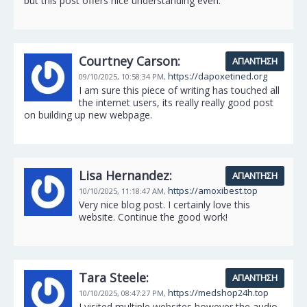
but this post offers nice understanding even.
Courtney Carson:
ΑΠΆΝΤΗΣΗ
https://dapoxetined.org
09/10/2025,
10:58:34 PM,
I am sure this piece of writing has touched all
the internet users, its really really good post
on building up new webpage.
Lisa Hernandez:
ΑΠΆΝΤΗΣΗ
https://amoxibest.top
10/10/2025,
11:18:47 AM,
Very nice blog post. I certainly love this
website. Continue the good work!
Tara Steele:
ΑΠΆΝΤΗΣΗ
https://medshop24h.top
10/10/2025,
08:47:27 PM,
I visited multiple websites however the audio