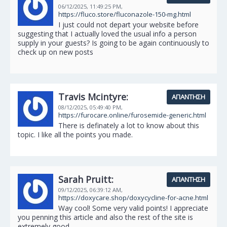
06/12/2025,
11:49:25 PM,
https://fluco.store/fluconazole-150-mg.html
I just could not depart your website before
suggesting that I actually loved the usual info a person
supply in your guests? Is going to be again continuously to
check up on new posts
Travis Mcintyre:
ΑΠΆΝΤΗΣΗ
08/12/2025,
05:49:40 PM,
https://furocare.online/furosemide-generic.html
There is definately a lot to know about this
topic. I like all the points you made.
Sarah Pruitt:
ΑΠΆΝΤΗΣΗ
09/12/2025,
06:39:12 AM,
https://doxycare.shop/doxycycline-for-acne.html
Way cool! Some very valid points! I appreciate
you penning this article and also the rest of the site is
extremely good.