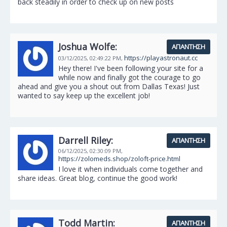
back steadily in order to check up on new posts
Joshua Wolfe:
ΑΠΆΝΤΗΣΗ
https://playastronaut.cc
03/12/2025,
02:49:22 PM,
Hey there! I've been following your site for a
while now and finally got the courage to go
ahead and give you a shout out from Dallas Texas! Just
wanted to say keep up the excellent job!
Darrell Riley:
ΑΠΆΝΤΗΣΗ
06/12/2025,
02:30:09 PM,
https://zolomeds.shop/zoloft-price.html
I love it when individuals come together and
share ideas. Great blog, continue the good work!
Todd Martin:
ΑΠΆΝΤΗΣΗ