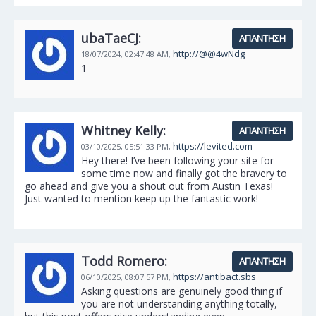
ubaTaeCJ:
ΑΠΆΝΤΗΣΗ
http://@@4wNdg
18/07/2024,
02:47:48 AM,
1
Whitney Kelly:
ΑΠΆΝΤΗΣΗ
https://levited.com
03/10/2025,
05:51:33 PM,
Hey there! I’ve been following your site for
some time now and finally got the bravery to
go ahead and give you a shout out from Austin Texas!
Just wanted to mention keep up the fantastic work!
Todd Romero:
ΑΠΆΝΤΗΣΗ
https://antibact.sbs
06/10/2025,
08:07:57 PM,
Asking questions are genuinely good thing if
you are not understanding anything totally,