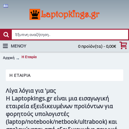
MENOY
0 προϊόν(τα) - 0,00€
Η Εταιρία
Αρχική
Η ΕΤΑΙΡΊΑ
Λίγα λόγια για 'μας
Η
Laptopkings.gr
είναι μια εισαγωγική
εταιρεία εξειδικευμένων προϊόντων για
φορητούς υπολογιστές
(laptop/notebook/netbook/ultrabook) και