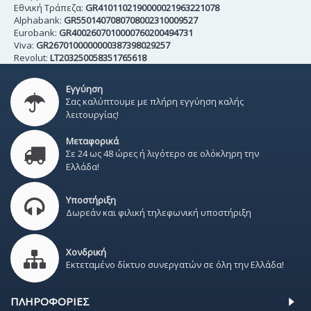
Εθνική Τράπεζα:
GR4101102190000021963221078
Alphabank:
GR5501407080708002310009527
Eurobank:
GR4002607010000760200494731
Viva:
GR2670100000000387398029257
Revolut:
LT203250058351765618
Εγγύηση
Σας καλύπτουμε με πλήρη εγγύηση καλής
λειτουργίας!
Μεταφορικά
Σε 24 ως 48 ώρες ή λιγότερο σε ολόκληρη την
Ελλάδα!
Υποστήριξη
Δωρεάν και φιλική τηλεφωνική υποστήριξη
Χονδρική
Εκτεταμένο δίκτυο συνεργατών σε όλη την Ελλάδα!
ΠΛΗΡΟΦΟΡΊΕΣ