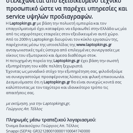
στελεχώνεται από εξειδικευμένο τεχνικό
προσωπικό ώστε να παρέχει υπηρεσίες και
service υψηλών προδιαγραφών.
Η
Laptopkings.gr
με βάση την πολυετή εμπειρία και τον
επαγγελματισμό έχει καταφέρει να εδραιωθεί στην Ελλάδα ως μία
από τις ισχυρότερες εταιρείες στον εξειδικευμένο αυτό χώρο.
Από το 2009 η Laptopkings διευρύνει τον κύκλο εργασιών της,
παρέχοντας μέσω της ιστοσελίδας της
www.laptopkings.gr
ανταγωνιστικές τιμές ύστερα από επιλεγμένες συνεργασίες με
οίκους του εξωτερικού και άμεσα διαθέσιμο στοκ.
Η πετυχημένη πορεία της
Laptopkings.gr
έχει βάση την σωστή
εξυπηρέτηση του κάθε πελάτη ξεχωριστά.
Έχοντας ως μοναδικό στόχο την εξυπηρέτηση σας, φιλοδοξούμε
να συνεργαστούμε προσφέροντας λύσεις και φιλική επικοινωνία.
Δεσμευόμαστε ότι η
Laptopkings.gr
θα είναι συνεχώς κοντά σας
καλύπτοντας με τον ταχύτερο και ιδανικότερο τρόπο τις
απαιτήσεις σας.
με εκτίμηση, για την Laptopkings.gr,
Γεώργιος Απ. Τέλλος
Πληρωμές μέσω τραπεζικού λογαριασμού:
Όνομα δικαιούχου: Γεώργιος Απ. Τέλλος
Snappi (SEPA): GR3212800100001100041743000