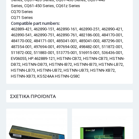
Series, CQ61-450 Series, CQ61z Series
CQ70 Series
CQ71 Series
Compatible part numbers:
462889-421, 462890-151, 462890-161, 462890-251, 462890-421,
462890-541, 462890-751, 462890-761, 482186-003, 484170-001,
484170-002, 484171-001, 485041-001, 485041-003, 487296-001,
487354-001, 497694-001, 497694-002, 498482-001, 511872-001,
511872-002, 511883-001, 513775-001, 516915-001, 536436-001,
EV06055, HP:462889-121, HSTNN-CB72, HSTNN-CB73, HSTNN-
DB72, HSTNN-DB73, HSTNN-IB72, HSTNN-IB73, HSTNN-LB72,
HSTNN-LB73, HSTNN-UB72, HSTNN-UB73, HSTNN-XB72,
HSTNN-XB73, KS524AA HSTNN-Q58C
ΣΧΕΤΙΚΆ ΠΡΟΪΌΝΤΑ