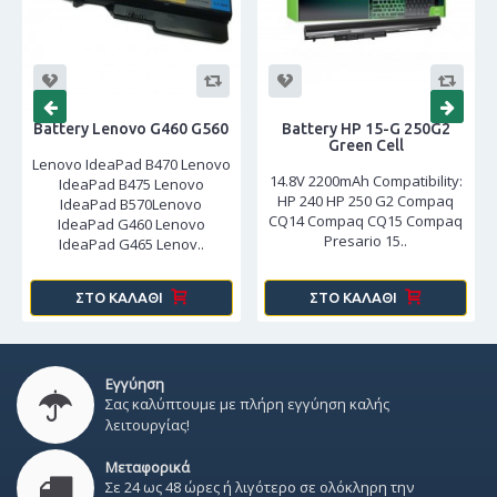
Battery Lenovo G460 G560
Battery HP 15-G 250G2
Green Cell
Lenovo IdeaPad B470 Lenovo
14.8V 2200mAh Compatibility:
IdeaPad B475 Lenovo
HP 240 HP 250 G2 Compaq
IdeaPad B570Lenovo
CQ14 Compaq CQ15 Compaq
IdeaPad G460 Lenovo
Presario 15..
IdeaPad G465 Lenov..
ΣΤΟ ΚΑΛΆΘΙ
ΣΤΟ ΚΑΛΆΘΙ
Εγγύηση
Σας καλύπτουμε με πλήρη εγγύηση καλής
λειτουργίας!
Μεταφορικά
Σε 24 ως 48 ώρες ή λιγότερο σε ολόκληρη την