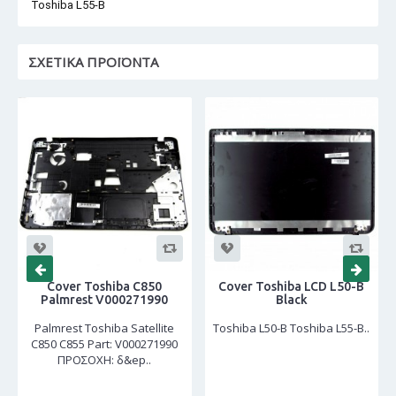
Toshiba L55-B
ΣΧΕΤΙΚΆ ΠΡΟΪΌΝΤΑ
Cover Toshiba C850
Cover Toshiba LCD L50-B
Palmrest V000271990
Black
Palmrest Toshiba Satellite
Toshiba L50-B Toshiba L55-B..
C850 C855 Part: V000271990
ΠΡΟΣΟΧΗ: δ&ep..