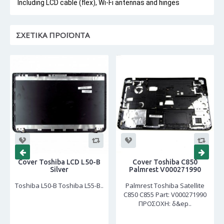
Including LCD cable (flex), Wi-Fi antennas and hinges
ΣΧΕΤΙΚΆ ΠΡΟΪΌΝΤΑ
Cover Toshiba LCD L50-B
Cover Toshiba C850
Silver
Palmrest V000271990
Toshiba L50-B Toshiba L55-B..
Palmrest Toshiba Satellite
C850 C855 Part: V000271990
ΠΡΟΣΟΧΗ: δ&ep..