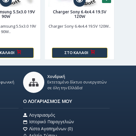
msung 5.5x3.0 19V
Charger Sony 6.4x4.4 19.5V
Charg
90W
120W
Replace
Samsung 5.5x3.0 19V
Charger Sony 6.4x4.4 19.5V 120W..
90W..
 ΚΑΛΆΘΙ
ΣΤΟ ΚΑΛΆΘΙ
Χονδρική
εφωνική
Εκτεταμένο δίκτυο συνεργατών
σε όλη την Ελλάδα!
Ο ΛΟΓΑΡΙΑΣΜΌΣ ΜΟΥ
Λογαριασμός
Ιστορικό Παραγγελιών
Λίστα Αγαπημένων (
0
)
Δελτίο Τύπου