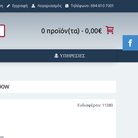
ση
Εγγραφή
Λογαριασμός
Τηλέφωνο: 694 810 7001
0 προϊόν(τα) - 0,00€
ΥΠΗΡΕΣΊΕΣ
 90W
Ενδιαφέρον: 11380
0W