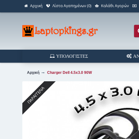
Αρχική
Λίστα Αγαπημένων (
0
)
Καλάθι Αγορών
ΥΠΟΛΟΓΙΣΤΈΣ
ΑΝ
Αρχική
Charger Dell 4.5x3.0 90W
ΠΑΡΑΓΓΕΛΊΑ