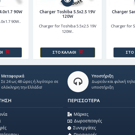
4.0x1.7 90W
Charger Toshiba 5.5x2.5 19V
Charger Sa
120W
0x1.7 90W..
Charger for Toshiba 5.5x2.5 19V
Charger for 
120W..
ΘΙ
ΣΤΟ ΚΑΛΆΘΙ
ΣΤΟ
Μεταφορικά
Υποστήριξη
Σε 24 ως 48 ώρες ή λιγότερο σε
Δωρεάν και φιλική τηλ
ολόκληρη την Ελλάδα!
υποστήριξη
ΤΗΣΗ
ΠΕΡΙΣΣΌΤΕΡΑ
ωνία
Μάρκες
k
Δωροεπιταγές
φές
Συνεργάτες
Ιστότοπου
Προσφορές