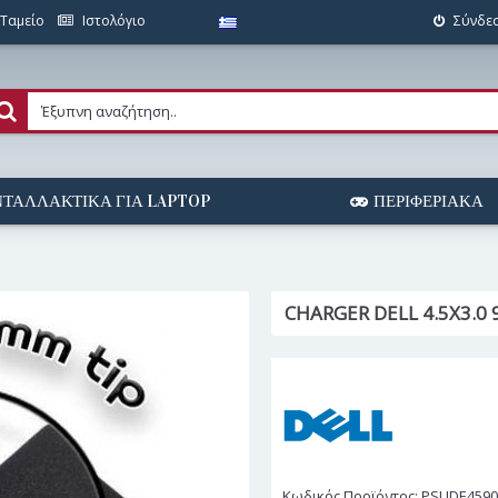
Ταμείο
Ιστολόγιο
Σύνδε
ΤΑΛΛΑΚΤΙΚΆ ΓΙΑ LAPTOP
ΠΕΡΙΦΕΡΙΑΚΆ
CHARGER DELL 4.5X3.0
Κωδικός Προϊόντος:
PSUDE459