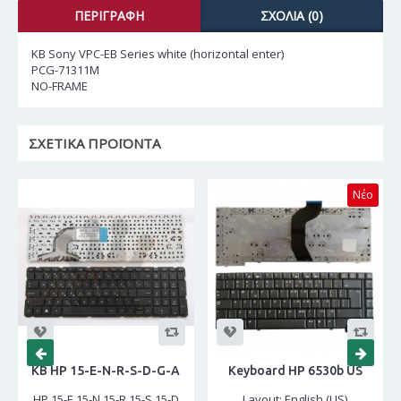
ΠΕΡΙΓΡΑΦΉ
ΣΧΌΛΙΑ (0)
KB Sony VPC-EB Series white (horizontal enter)
PCG-71311M
NO-FRAME
ΣΧΕΤΙΚΆ ΠΡΟΪΌΝΤΑ
Νέο
KB HP 15-E-N-R-S-D-G-A
Keyboard HP 6530b US
HP 15-E 15-N 15-R 15-S 15-D
Layout: English (US)