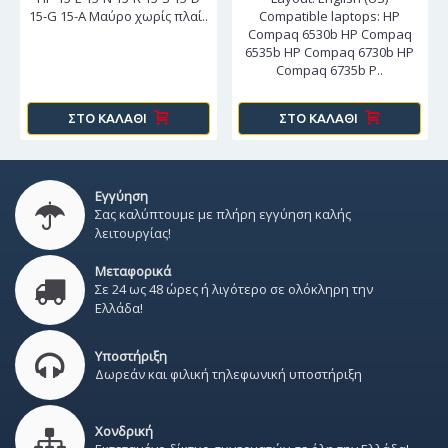
15-G 15-A Μαύρο χωρίς πλαί..
Compatible laptops: HP
Compaq 6530b HP Compaq
6535b HP Compaq 6730b HP
Compaq 6735b P..
ΣΤΟ ΚΑΛΆΘΙ
ΣΤΟ ΚΑΛΆΘΙ
Εγγύηση
Σας καλύπτουμε με πλήρη εγγύηση καλής
λειτουργίας!
Μεταφορικά
Σε 24 ως 48 ώρες ή λιγότερο σε ολόκληρη την
Ελλάδα!
Υποστήριξη
Δωρεάν και φιλική τηλεφωνική υποστήριξη
Χονδρική