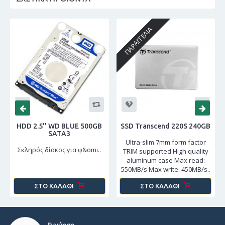
ΠΑΡΑΓΓΕΛΊΑ
HDD 2.5'' WD BLUE 500GB
SSD Transcend 220S 240GB
SATA3
Ultra-slim 7mm form factor
Σκληρός δίσκος για φ&omi..
TRIM supported High quality
aluminum case Max read:
550MB/s Max write: 450MB/s..
ΣΤΟ ΚΑΛΆΘΙ
ΣΤΟ ΚΑΛΆΘΙ