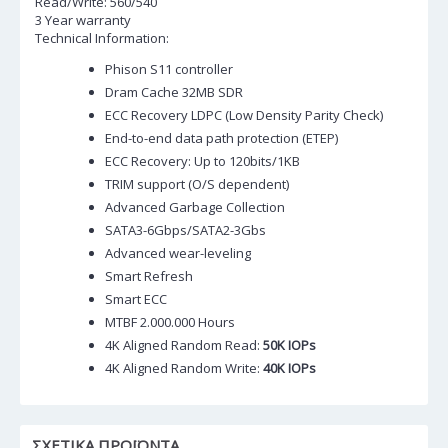
Read/Write: 560/540
3 Year warranty
Technical Information:
Phison S11 controller
Dram Cache 32MB SDR
ECC Recovery LDPC (Low Density Parity Check)
End-to-end data path protection (ETEP)
ECC Recovery: Up to 120bits/1KB
TRIM support (O/S dependent)
Advanced Garbage Collection
SATA3-6Gbps/SATA2-3Gbs
Advanced wear-leveling
Smart Refresh
Smart ECC
MTBF 2.000.000 Hours
4K Aligned Random Read:
50K IOPs
4K Aligned Random Write:
40K IOPs
ΣΧΕΤΙΚΆ ΠΡΟΪΌΝΤΑ