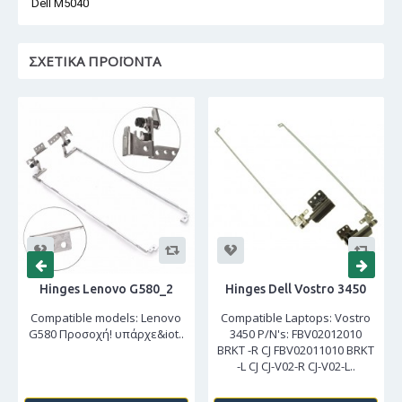
Dell M5040
ΣΧΕΤΙΚΆ ΠΡΟΪΌΝΤΑ
Hinges Lenovo G580_2
Hinges Dell Vostro 3450
Compatible models: Lenovo
Compatible Laptops: Vostro
G580 Προσοχή! υπάρχε&iot..
3450 P/N's: FBV02012010
BRKT -R CJ FBV02011010 BRKT
-L CJ CJ-V02-R CJ-V02-L..