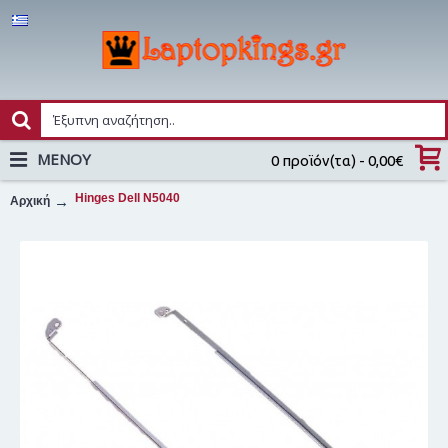
MENOY
0 προϊόν(τα) - 0,00€
Hinges Dell N5040
Αρχική