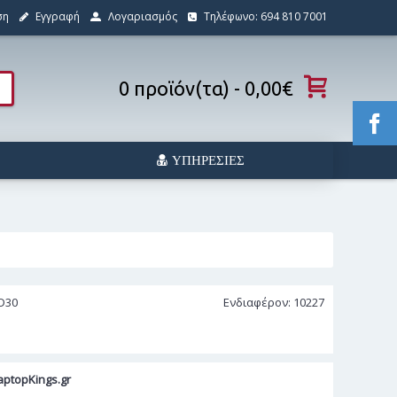
ση
Εγγραφή
Λογαριασμός
Τηλέφωνο: 694 810 7001
0 προϊόν(τα) - 0,00€
ΥΠΗΡΕΣΊΕΣ
D30
Ενδιαφέρον: 10227
ptopKings.gr