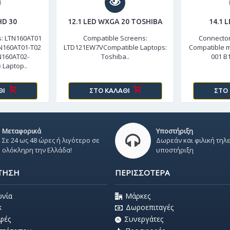
HD 30
12.1 LED WXGA 20 TOSHIBA
14.1 
s: LTN160AT01
Compatible Screens:
Connector
N160AT01-T02
LTD121EW7VCompatible Laptops:
Compatible m
N160AT02-
Toshiba..
001 B
 Laptop..
ΘΙ
ΣΤΟ ΚΑΛΆΘΙ
ΣΤΟ
Μεταφορικά
Υποστήριξη
Σε 24 ως 48 ώρες ή λιγότερο σε
Δωρεάν και φιλική τηλ
ολόκληρη την Ελλάδα!
υποστήριξη
ΤΗΣΗ
ΠΕΡΙΣΣΌΤΕΡΑ
ωνία
Μάρκες
k
Δωροεπιταγές
φές
Συνεργάτες