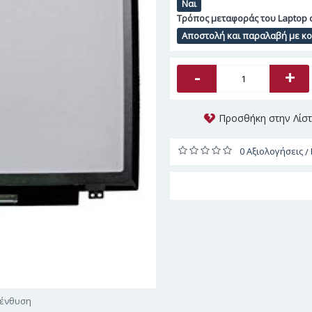
Ναι
Τρόπος μεταφοράς του Laptop 
Αποστολή και παραλαβή με κού
-
+
Προσθήκη στην Λίσ
0 Αξιολογήσεις
/
γένθυση