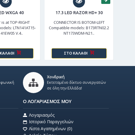
LED WXGA 40
17.3 LED RAZOR HD+ 30
12.1 L
 is at TOP-RIGHT
CONNECTOR IS BOTOM-LEFT
Compa
odels: LTN141AT15-
Compatible models: B173RTN02.2
V.0Spec
141EW05 V.4..
NT173WDM-N21..
 ΚΑΛΆΘΙ
ΣΤΟ ΚΑΛΆΘΙ
Χονδρική
εφωνική
Εκτεταμένο δίκτυο συνεργατών
σε όλη την Ελλάδα!
Ο ΛΟΓΑΡΙΑΣΜΌΣ ΜΟΥ
Λογαριασμός
Ιστορικό Παραγγελιών
Λίστα Αγαπημένων (
0
)