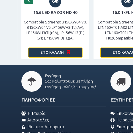
 40
15.6 LED RAZOR HD 40
16.0 1xFL 
GE-LB1..
Compatible Screens: B156XW04 V0,
Compatible Screen
B156XW04 V5 LP156WH3(TL)(AA),
LTN160AT01-A02 LT
LP156WH3(TL)(SA), LP156WH3(TL)
LTN160AT02 LT
(S1) LP156WHB(TL)(A..
H02Compatible
ΣΤΟ ΚΑΛΆΘΙ
ΣΤΟ ΚΑΛΆ
Εγγύηση
Σας καλύπτουμε με πλήρη
εγγύηση καλής λειτουργίας!
ΠΛΗΡΟΦΟΡΊΕΣ
ΕΞΥΠΗΡΈ
Η Εταιρία
Επικοιν
Αποστολές
Helpdes
Ιδιωτικό Απόρρητο
Επιστρο