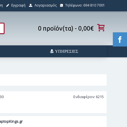
ση
Εγγραφή
Λογαριασμός
Τηλέφωνο: 694 810 7001
0 προϊόν(τα) - 0,00€
ΥΠΗΡΕΣΊΕΣ
30
Ενδιαφέρον: 6215
ptopKings.gr