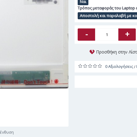
Ναι
Τρόπος μεταφοράς του Laptop 
Αποστολή και παραλαβή με κού
-
+
Προσθήκη στην Λίσ
0 Αξιολογήσεις
/
γένθυση