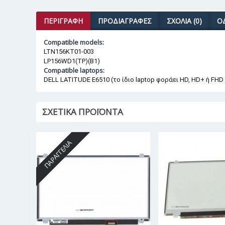
ΠΕΡΙΓΡΑΦΉ
ΠΡΟΔΙΑΓΡΑΦΈΣ
ΣΧΌΛΙΑ (0)
Ο
Compatible models:
LTN156KT01-003
LP156WD1(TP)(B1)
Compatible laptops:
DELL LATITUDE E6510 (το ίδιο laptop φοράει HD, HD+ ή FHD
ΣΧΕΤΙΚΆ ΠΡΟΪΌΝΤΑ
ΠΑΡΑΓΓΕΛΊΑ