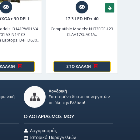
 WXGA+ 30 DELL
17.3 LED HD+ 40
14
odels: B141PW01 V4
Compatible Models: N173FGE-L23
01 V3 N141C3-
CLAA173UA01A..
B1
 Laptops: Dell D630..
V1, 
LP
 ΚΑΛΆΘΙ
ΣΤΟ ΚΑΛΆΘΙ
Χονδρική
εφωνική
Εκτεταμένο δίκτυο συνεργατών
σε όλη την Ελλάδα!
Ο ΛΟΓΑΡΙΑΣΜΌΣ ΜΟΥ
Λογαριασμός
Ιστορικό Παραγγελιών