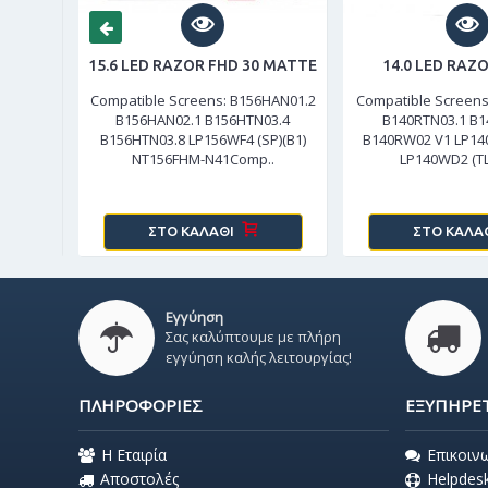
15.6 LED RAZOR FHD 30 MATTE
14.0 LED RAZO
HGE-E11
Compatible Screens: B156HAN01.2
Compatible Screens
TN01.1
B156HAN02.1 B156HTN03.4
B140RTN03.1 B1
laptops:
B156HTN03.8 LP156WF4 (SP)(B1)
B140RW02 V1 LP140
NT156FHM-N41Comp..
LP140WD2 (TL)
ΣΤΟ ΚΑΛΆΘΙ
ΣΤΟ ΚΑΛΆ
Εγγύηση
Σας καλύπτουμε με πλήρη
εγγύηση καλής λειτουργίας!
ΠΛΗΡΟΦΟΡΊΕΣ
ΕΞΥΠΗΡΈ
Η Εταιρία
Επικοιν
Αποστολές
Helpdes