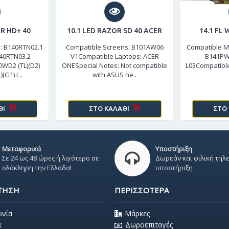
R HD+ 40
10.1 LED RAZOR SD 40 ACER
14.1 FL
: B140RTN02.1
Compatible Screens: B101AW06
Compatible M
40RTN03.2
V1Compatible Laptops: ACER
B141PW
WD2 (TL)(D2)
ONESpecial Notes: Not compatible
L03Compatible
(G1) L..
with ASUS ne..
ΘΙ
ΣΤΟ ΚΑΛΆΘΙ
ΣΤΟ
Μεταφορικά
Υποστήριξη
Σε 24 ως 48 ώρες ή λιγότερο σε
Δωρεάν και φιλική τηλ
ολόκληρη την Ελλάδα!
υποστήριξη
ΤΗΣΗ
ΠΕΡΙΣΣΌΤΕΡΑ
ωνία
Μάρκες
k
Δωροεπιταγές