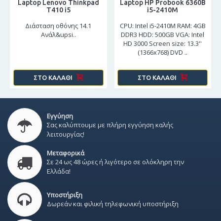
Laptop Lenovo Thinkpad
Laptop HP Probook 6360B
T410 i5
i5-2410M
Διάσταση οθόνης 14.1
CPU: Intel i5-2410M RAM: 4GB
Ανάλ&upsi..
DDR3 HDD: 500GB VGA: Intel
HD 3000 Screen size: 13.3''
(1366x768) DVD ..
ΣΤΟ ΚΑΛΆΘΙ
ΣΤΟ ΚΑΛΆΘΙ
Εγγύηση
Σας καλύπτουμε με πλήρη εγγύηση καλής
λειτουργίας!
Μεταφορικά
Σε 24 ως 48 ώρες ή λιγότερο σε ολόκληρη την
Ελλάδα!
Υποστήριξη
Δωρεάν και φιλική τηλεφωνική υποστήριξη