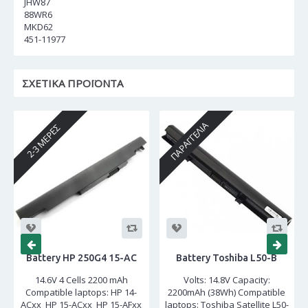
JHW87
88WR6
MKD62
451-11977
ΣΧΕΤΙΚΆ ΠΡΟΪΌΝΤΑ
ΠΑΡΑΓΓΕΛΊΑ
2-3 ΜΈΡΕΣ
Battery HP 250G4 15-AC
Battery Toshiba L50-B
14.6V 4 Cells 2200 mAh
Volts: 14.8V Capacity:
Compatible laptops: HP 14-
2200mAh (38Wh) Compatible
ACxx HP 15-ACxx HP 15-AFxx
laptops: Toshiba Satellite L50-