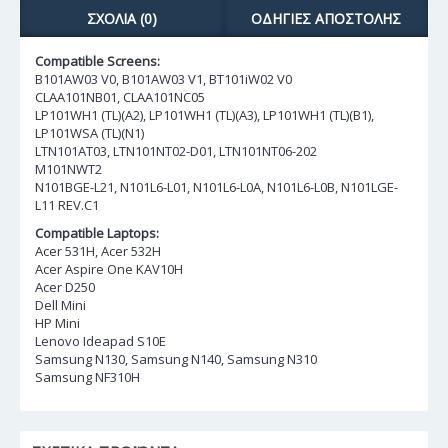
ΣΧΌΛΙΑ (0)
ΟΔΗΓΊΕΣ ΑΠΟΣΤΟΛΉΣ
Compatible Screens:
B101AW03 V0, B101AW03 V1, BT101iW02 V0
CLAA101NB01, CLAA101NC05
LP101WH1 (TL)(A2), LP101WH1 (TL)(A3), LP101WH1 (TL)(B1),
LP101WSA (TL)(N1)
LTN101AT03, LTN101NT02-D01, LTN101NT06-202
M101NWT2
N101BGE-L21, N101L6-L01, N101L6-L0A, N101L6-L0B, N101LGE-
L11 REV.C1
Compatible Laptops:
Acer 531H, Acer 532H
Acer Aspire One KAV10H
Acer D250
Dell Mini
HP Mini
Lenovo Ideapad S10E
Samsung N130, Samsung N140, Samsung N310
Samsung NF310H