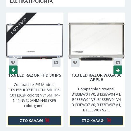
ΣΧΕΤΙΚΆ ΠΡΟΪΌΝΤΑ
ΠΑΡΑΓΓΕΛΊΑ
15.6 LED RAZOR FHD 30 IPS
13.3 LED RAZOR WXGA 30
APPLE
Compatible IPS Models:
Compatible Screens:
LTN156HL07-B01 LTN156HL06-
B133EW04 V0, B133EW04 V1,
C01 (262k colors) NV156FHM-
B133EW04 V3, B133EW04 V4
N41 NV156FHM-N43 (72%
B133EW07 V0, B133EW07 V1,
color gamu..
B133EW07 V2, ..
ΣΤΟ ΚΑΛΆΘΙ
ΣΤΟ ΚΑΛΆΘΙ