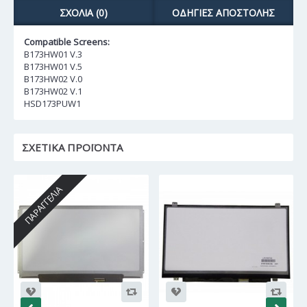
ΣΧΌΛΙΑ (0)
ΟΔΗΓΊΕΣ ΑΠΟΣΤΟΛΉΣ
Compatible Screens:
B173HW01 V.3
B173HW01 V.5
B173HW02 V.0
B173HW02 V.1
HSD173PUW1
ΣΧΕΤΙΚΆ ΠΡΟΪΌΝΤΑ
ΠΑΡΑΓΓΕΛΊΑ