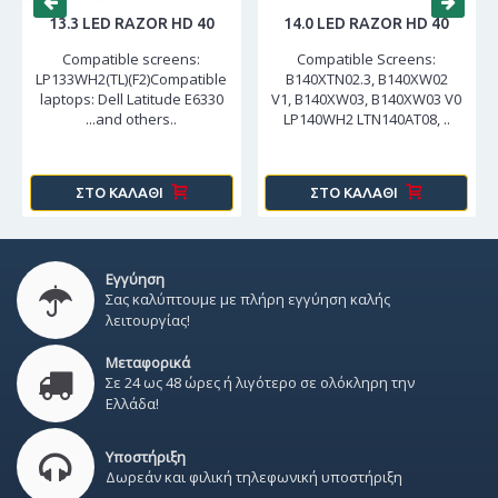
13.3 LED RAZOR HD 40
14.0 LED RAZOR HD 40
Compatible screens:
Compatible Screens:
LP133WH2(TL)(F2)Compatible
B140XTN02.3, B140XW02
laptops: Dell Latitude E6330
V1, B140XW03, B140XW03 V0
...and others..
LP140WH2 LTN140AT08, ..
ΣΤΟ ΚΑΛΆΘΙ
ΣΤΟ ΚΑΛΆΘΙ
Εγγύηση
Σας καλύπτουμε με πλήρη εγγύηση καλής
λειτουργίας!
Μεταφορικά
Σε 24 ως 48 ώρες ή λιγότερο σε ολόκληρη την
Ελλάδα!
Υποστήριξη
Δωρεάν και φιλική τηλεφωνική υποστήριξη