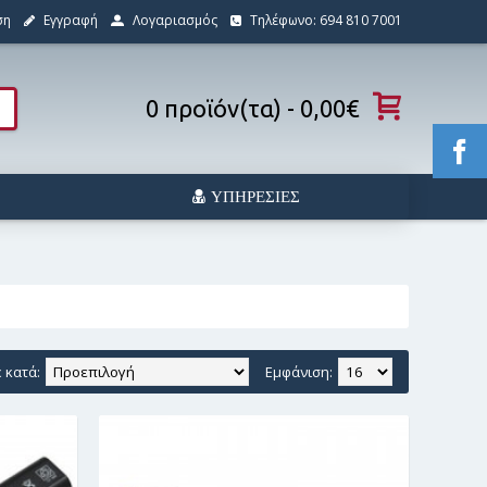
ση
Εγγραφή
Λογαριασμός
Τηλέφωνο: 694 810 7001
0 προϊόν(τα) - 0,00€
ΥΠΗΡΕΣΊΕΣ
 κατά:
Εμφάνιση: