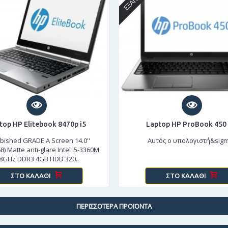
top HP Elitebook 8470p i5
Laptop HP ProBook 450
bished GRADE A Screen 14.0''
Αυτός ο υπολογιστή&sigm
8) Matte anti-glare Intel i5-3360M
.8GHz DDR3 4GB HDD 320..
ΣΤΟ ΚΑΛΆΘΙ
ΣΤΟ ΚΑΛΆΘΙ
ΠΕΡΙΣΣΌΤΕΡΑ ΠΡΟΪΌΝΤΑ