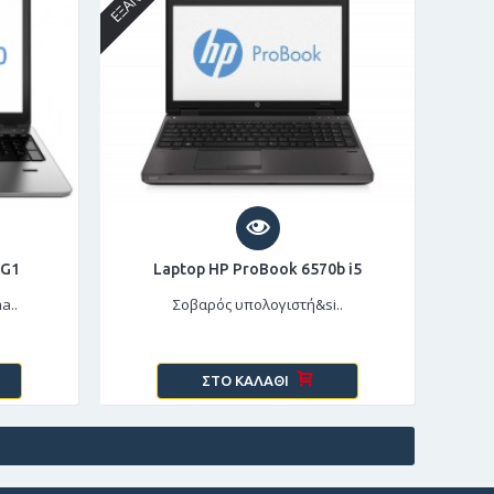
 G1
Laptop HP ProBook 6570b i5
a..
Σοβαρός υπολογιστή&si..
ΣΤΟ ΚΑΛΆΘΙ