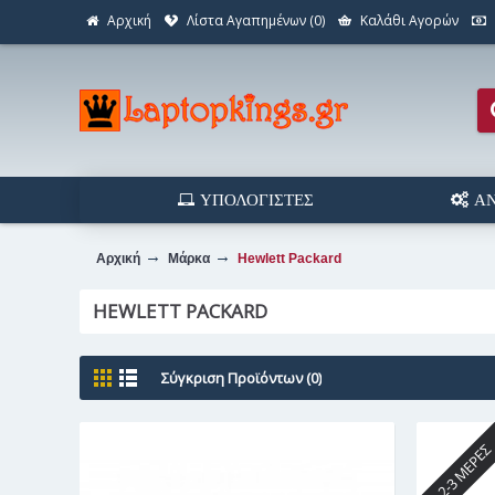
Αρχική
Λίστα Αγαπημένων (
0
)
Καλάθι Αγορών
ΥΠΟΛΟΓΙΣΤΈΣ
ΑΝ
Αρχική
Μάρκα
Hewlett Packard
HEWLETT PACKARD
Σύγκριση Προϊόντων (0)
2-3 ΜΈΡΕ