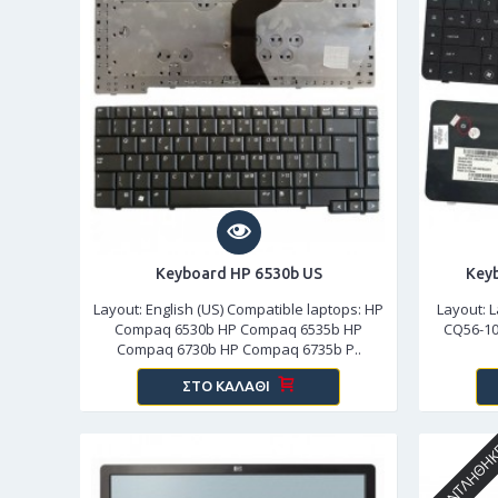
Keyboard HP 6530b US
Key
Layout: English (US) Compatible laptops: HP
Layout: L
Compaq 6530b HP Compaq 6535b HP
CQ56-10
Compaq 6730b HP Compaq 6735b P..
ΣΤΟ ΚΑΛΆΘΙ
ΕΞΑΝΤΛΉΘΗ