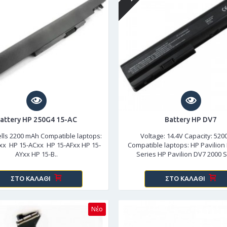
attery HP 250G4 15-AC
Battery HP DV7
ells 2200 mAh Compatible laptops:
Voltage: 14.4V Capacity: 52
xx HP 15-ACxx HP 15-AFxx HP 15-
Compatible laptops: HP Pavilion
AYxx HP 15-B..
Series HP Pavilion DV7 2000 S
ΣΤΟ ΚΑΛΆΘΙ
ΣΤΟ ΚΑΛΆΘΙ
Νέο