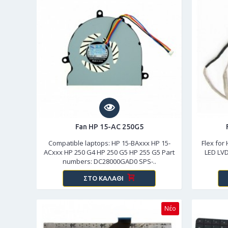
Fan HP 15-AC 250G5
Compatible laptops: HP 15-BAxxx HP 15-
Flex for
ACxxx HP 250 G4 HP 250 G5 HP 255 G5 Part
LED LVD
numbers: DC28000GAD0 SPS-..
ΣΤΟ ΚΑΛΆΘΙ
Νέο