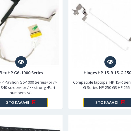
Flex HP G6-1000 Series
Hinges HP 15-R 15-G 25
 HP Pavilion G6-1000 Series<br />
Compatible laptops: HP 15-R Seri
S40 screen<br /> <strong>Part
G Series HP 250 G3 HP 255 
numbers:</..
ΣΤΟ ΚΑΛΆΘΙ
ΣΤΟ ΚΑΛΆΘΙ